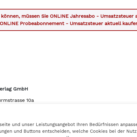
u können, müssen Sie
ONLINE Jahresabo - Umsatzsteuer a
ONLINE Probeabonnement - Umsatzsteuer aktuell
kaufe
Verlag GmbH
urmstrasse 10a
3 Graz
27 25 12
seite und unser Leistungsangebot Ihren Bedürfnissen anpasse
bilanzbuchring.at
llungen und Buttons entscheiden, welche Cookies bei der Nu