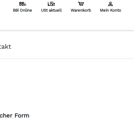
BBi Online
USt aktuell
Warenkorb
Mein Konto
en
takt
icher Form