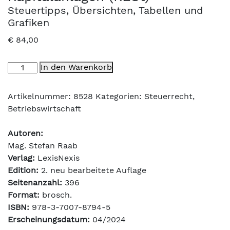
Steuertipps, Übersichten, Tabellen und
Grafiken
€
84,00
Leitfaden
In den Warenkorb
zur
Besteuerung
Artikelnummer:
8528
Kategorien:
Steuerrecht
,
von
Betriebswirtschaft
Kapitalanlagen
(KESt)
Autoren:
Menge
Mag. Stefan Raab
Verlag:
LexisNexis
Edition:
2. neu bearbeitete Auflage
Seitenanzahl:
396
Format:
brosch.
ISBN:
978-3-7007-8794-5
Erscheinungsdatum:
04/2024