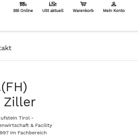
BBi Online
USt aktuell
Warenkorb
Mein Konto
en
takt
.(FH)
Ziller
fstein Tirol -
nwirtschaft & Facility
1997 im Fachbereich