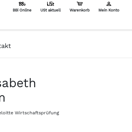
BBi Online
USt aktuell
Warenkorb
Mein Konto
en
takt
sabeth
m
eloitte Wirtschaftsprüfung