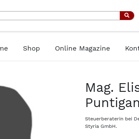
Such
me
Shop
Online Magazine
Kon
Mag. Eli
Puntiga
Steuerberaterin bei D
Styria GmbH.