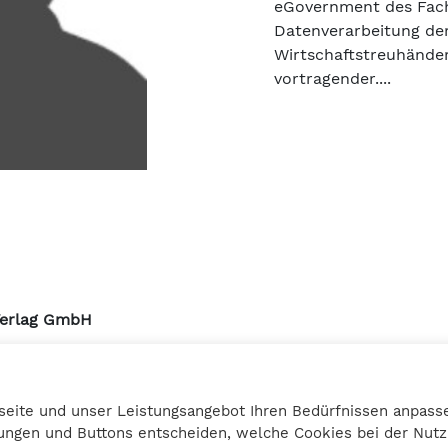
eGovernment des Fach
Datenverarbeitung d
Wirtschaftstreuhände
vortragender....
Verlag GmbH
urmstrasse 10a
3 Graz
seite und unser Leistungsangebot Ihren Bedürfnissen anpasse
27 25 12
llungen und Buttons entscheiden, welche Cookies bei der Nu
bilanzbuchring.at