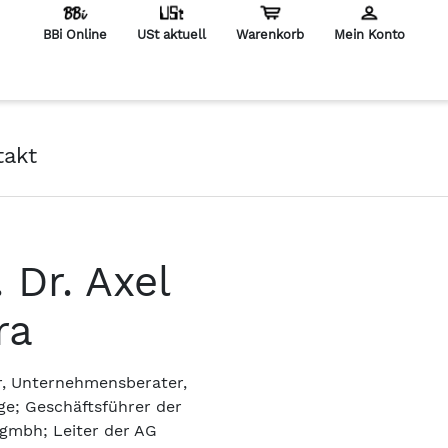
BBi Online
USt aktuell
Warenkorb
Mein Konto
en
takt
 Dr. Axel
ra
r, Unternehmensberater,
e; Geschäftsführer der
 gmbh; Leiter der AG