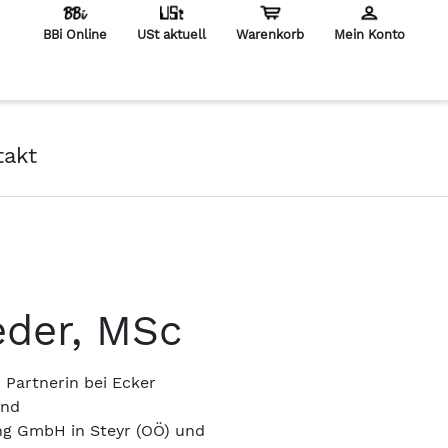
BBi Online
USt aktuell
Warenkorb
Mein Konto
en
takt
der, MSc
 Partnerin bei Ecker
und
g GmbH in Steyr (OÖ) und