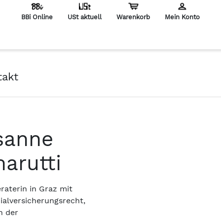
BBi Online
USt aktuell
Warenkorb
Mein Konto
en
takt
sanne
marutti
raterin in Graz mit
ialversicherungsrecht,
n der