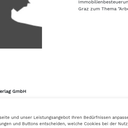
Immobilienbesteuerun
Graz zum Thema "Arb
Verlag GmbH
urmstrasse 10a
3 Graz
seite und unser Leistungsangebot Ihren Bedürfnissen anpasse
27 25 12
llungen und Buttons entscheiden, welche Cookies bei der Nu
bilanzbuchring.at