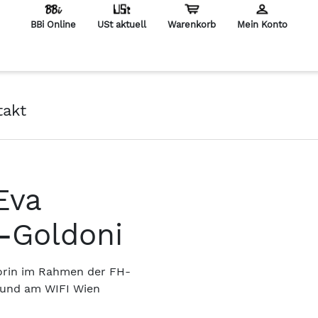
BBi Online
USt aktuell
Warenkorb
Mein Konto
en
takt
Eva
-Goldoni
torin im Rahmen der FH-
 und am WIFI Wien