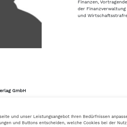
Finanzen, Vortragend
der Finanzverwaltung
und Wirtschaftsstrafr
Verlag GmbH
urmstrasse 10a
3 Graz
seite und unser Leistungsangebot Ihren Bedürfnissen anpasse
27 25 12
llungen und Buttons entscheiden, welche Cookies bei der Nu
bilanzbuchring.at