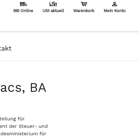
BBi Online
USt aktuell
Warenkorb
Mein Konto
en
takt
acs, BA
teilung für
nt der Steuer- und
ndesministerium für